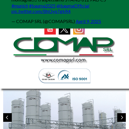
MENU
#munich
#bauma2025
@baumaOfficial
pic.twitter.com/BhQyqTgkR4
— COMAP SRL (@COMAPSRL)
April 9, 2025