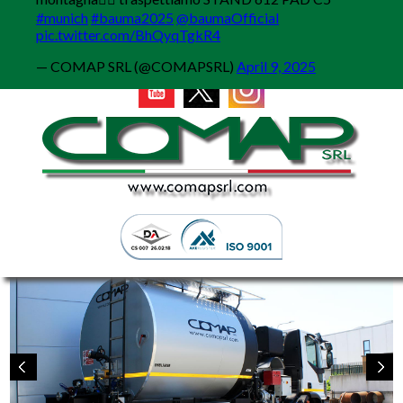
MENU
#munich
#bauma2025
@baumaOfficial
pic.twitter.com/BhQyqTgkR4
— COMAP SRL (@COMAPSRL)
April 9, 2025