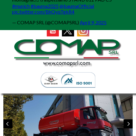
MENU
#munich
#bauma2025
@baumaOfficial
pic.twitter.com/BhQyqTgkR4
— COMAP SRL (@COMAPSRL)
April 9, 2025