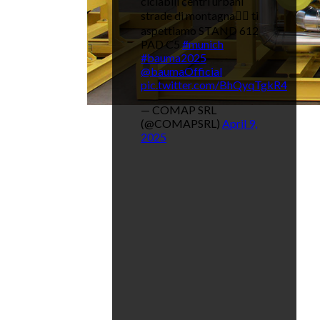
ciclabili centri urbani
strade di montagna👉🏼 ti
aspettiamo STAND 612
PAD C5
#munich
#bauma2025
@baumaOfficial
pic.twitter.com/BhQyqTgkR4
— COMAP SRL
(@COMAPSRL)
April 9,
2025