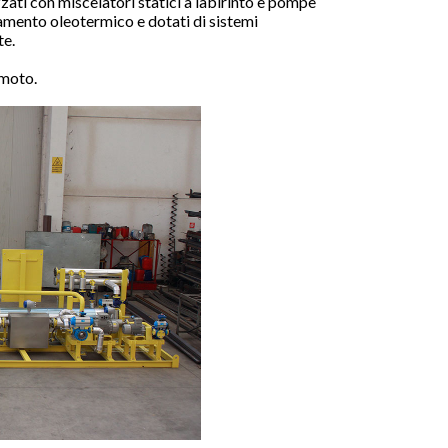
zati con miscelatori statici a labirinto e pompe
damento oleotermico e dotati di sistemi
te.
emoto.