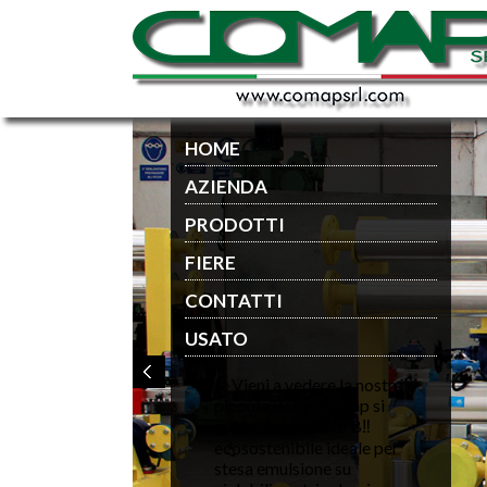
HOME
AZIENDA
PRODOTTI
FIERE
CONTATTI
USATO
💫Vieni a vedere la nostra
piccola Baby Comap si
guida con patente B‼️
ecosostenibile ideale per
stesa emulsione su