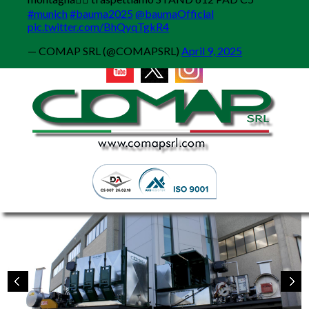
MENU
#munich
#bauma2025
@baumaOfficial
pic.twitter.com/BhQyqTgkR4
— COMAP SRL (@COMAPSRL)
April 9, 2025